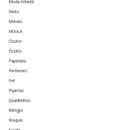
Moda Infantil
Wevans
MindsUp
Moto
Móveis
Música
Óculos
Óculos
Papelaria
Perfumes
Pet
Pijamas
Quadrinhos
Relógio
Roupas
Saúde