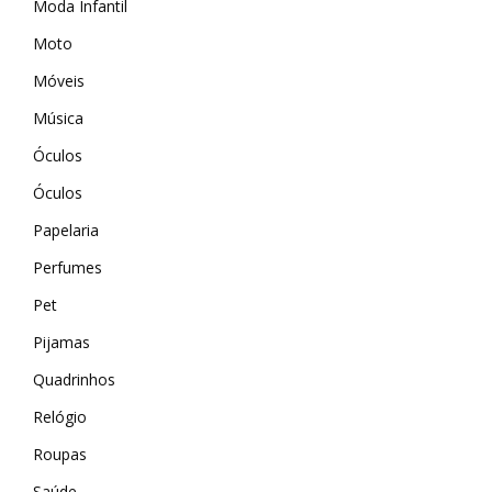
Moda Infantil
Wevans
MindsUp
Moto
Móveis
Música
Óculos
Óculos
Papelaria
Perfumes
Pet
Pijamas
Quadrinhos
Relógio
Roupas
Saúde