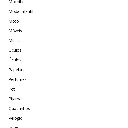
Mochila
Wevans
MindsUp
Moda Infantil
Moto
Móveis
Música
Óculos
Óculos
Papelaria
Perfumes
Pet
Pijamas
Quadrinhos
Relógio
Roupas