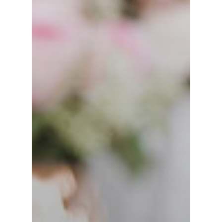
Dunard
MindsUp
Moda Infantil
MindsUp
Divertida Moda
Moda Com Carinho
Shop4Kids
Piradinhos
Laluna Modas