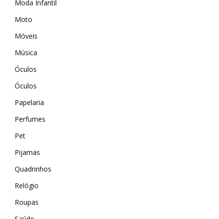
Moda Infantil
Wevans
MindsUp
Moto
Móveis
Música
Óculos
Óculos
Papelaria
Perfumes
Pet
Pijamas
Quadrinhos
Relógio
Roupas
Saúde