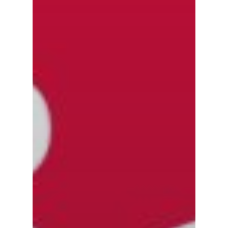
DenimZero
MAIS ACESSADOS
ExtremeUV
Amazon
Universo do Lar
iHerb
Wevans
Dunard
MindsUp
Moda Infantil
MindsUp
Divertida Moda
Moda Com Carinho
Shop4Kids
Piradinhos
Laluna Modas