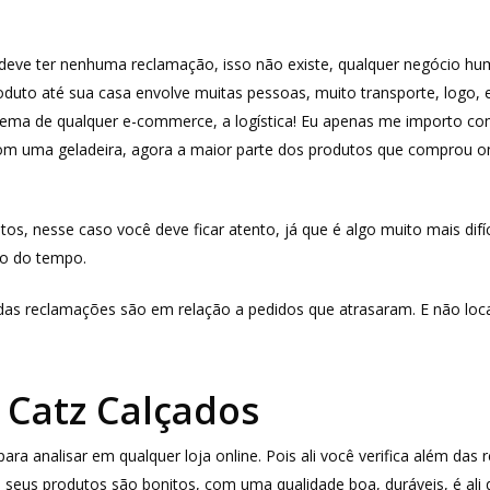
deve ter nenhuma reclamação, isso não existe, qualquer negócio hum
uto até sua casa envolve muitas pessoas, muito transporte, logo, e
blema de qualquer e-commerce, a logística! Eu apenas me importo co
com uma geladeira, agora a maior parte dos produtos que comprou o
 nesse caso você deve ficar atento, já que é algo muito mais difícil
go do tempo.
 das reclamações são em relação a pedidos que atrasaram. E não loc
 Catz Calçados
ra analisar em qualquer loja online. Pois ali você verifica além das
, seus produtos são bonitos, com uma qualidade boa, duráveis, é ali 