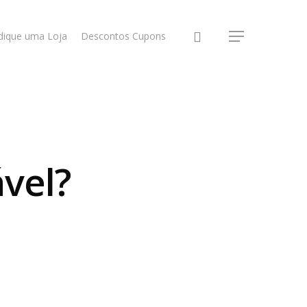
dique uma Loja
Descontos Cupons
ável?