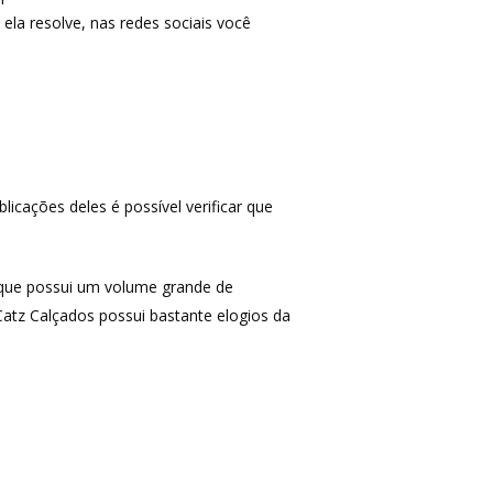
a resolve, nas redes sociais você
icações deles é possível verificar que
MAIS ACESSADOS
 que possui um volume grande de
Catz Calçados possui bastante elogios da
Amazon
iHerb
Wevans
MindsUp