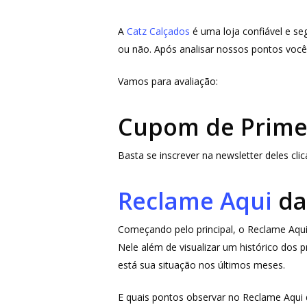
A
Catz Calçados
é uma loja confiável e se
ou não. Após analisar nossos pontos você
Vamos para avaliação:
Cupom de Primei
Aperte ENTER para buscar ou ESC para fechar
Basta se inscrever na newsletter deles cl
Reclame Aqui
da
Começando pelo principal, o Reclame Aqui,
Nele além de visualizar um histórico dos
está sua situação nos últimos meses.
E quais pontos observar no Reclame Aqui d