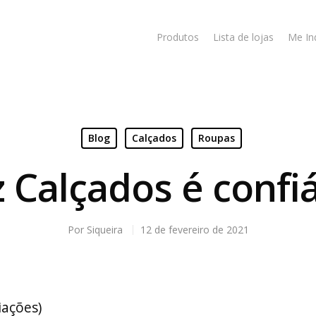
Produtos
Lista de lojas
Me In
Blog
Calçados
Roupas
 Calçados é confi
Por
Siqueira
12 de fevereiro de 2021
liações)