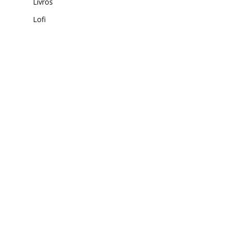
Livros
Lofi
Loja Virtual
Malas
Marketing
Miniaturas
Mochila
Moda Infantil
Moto
Móveis
Música
Óculos
Óculos
Papelaria