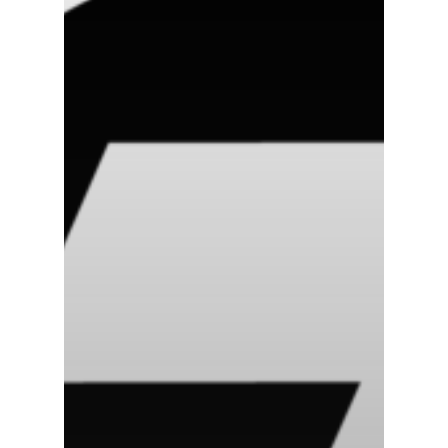
DenimZero
MAIS ACESSADOS
ExtremeUV
Amazon
Universo do Lar
iHerb
Wevans
Dunard
MindsUp
Moda Infantil
MindsUp
Divertida Moda
Moda Com Carinho
Shop4Kids
Piradinhos
Laluna Modas