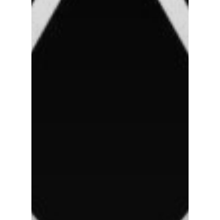
ExtremeUV
Amazon
Universo do Lar
iHerb
Wevans
Dunard
MindsUp
Moda Infantil
MindsUp
Divertida Moda
Moda Com Carinho
Shop4Kids
Piradinhos
Laluna Modas