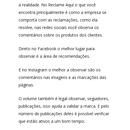
a realidade. No Reclame Aqui o que você
encontra principalmente é como a empresa se
comporta com as reclamações, como ela
resolve, nas redes sociais você observa os
comentários sobre os produtos dos clientes.
Produtos
Direto no Facebook o melhor lugar para
Lista de lojas
Cafés
observar é a área de recomendações.
Me Indique uma L
Sofast
E no Instagram o melhor a observar são os
Electromarcas
comentários nas imagens e as marcações das
Descontos Cupon
páginas.
Mprotect
O volume também é legal observar, seguidores,
DenimZero
MAIS ACESSADOS
publicações, isso ajuda a validar a marca. E pelo
ExtremeUV
número de publicações deles é possível verificar
Amazon
que estão ativos a um bom tempo.
Universo do Lar
iHerb