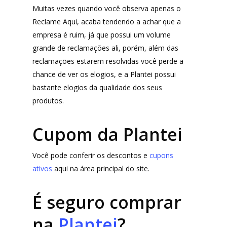
Wevans
Dunard
Muitas vezes quando você observa apenas o
MindsUp
Reclame Aqui, acaba tendendo a achar que a
Moda Infantil
empresa é ruim, já que possui um volume
MindsUp
grande de reclamações ali, porém, além das
Divertida Moda
reclamações estarem resolvidas você perde a
chance de ver os elogios, e a Plantei possui
Moda Com Carinho
bastante elogios da qualidade dos seus
Shop4Kids
produtos.
Piradinhos
Cupom da Plantei
Laluna Modas
Você pode conferir os descontos e
cupons
ativos
aqui na área principal do site.
É seguro comprar
na
Plantei
?