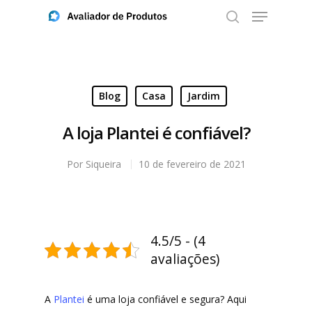
Aperte ENTER para buscar ou ESC para fechar
Blog
Casa
Jardim
A loja Plantei é confiável?
Por
Siqueira
10 de fevereiro de 2021
4.5/5 - (4
avaliações)
A
Plantei
é uma loja confiável e segura? Aqui