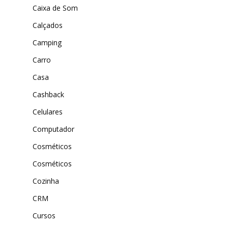
Amazon
Caixa de Som
Universo do Lar
iHerb
Calçados
Wevans
Dunard
MindsUp
Camping
Moda Infantil
Carro
MindsUp
Casa
Divertida Moda
Cashback
Moda Com Carinho
Celulares
Shop4Kids
Computador
Piradinhos
Cosméticos
Cosméticos
Laluna Modas
Cozinha
CRM
Cursos