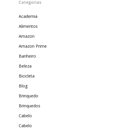
Categorias
Academia
Alimentos
Amazon
Amazon Prime
Banheiro
Produtos
Beleza
Lista de lojas
Cafés
Bicicleta
Me Indique uma L
Sofast
Blog
Electromarcas
Descontos Cupon
Brinquedo
Mprotect
Brinquedos
DenimZero
Cabelo
MAIS ACESSADOS
Cabelo
ExtremeUV