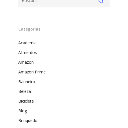
Categorias
Academia
Alimentos
Amazon
Produtos
Amazon Prime
Lista de lojas
Cafés
Banheiro
Beleza
Me Indique uma L
Sofast
Bicicleta
Electromarcas
Descontos Cupon
Blog
Mprotect
Brinquedo
DenimZero