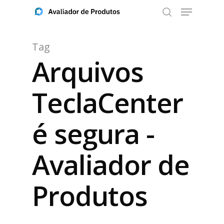
Tag
Arquivos
Aperte ENTER para buscar ou ESC para fechar
TeclaCenter
é segura -
Avaliador de
Produtos