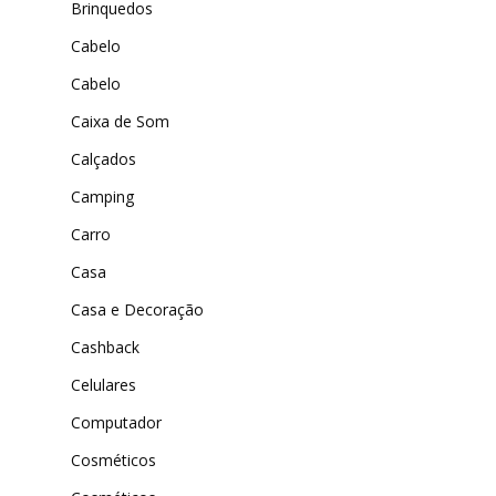
Brinquedos
MAIS ACESSADOS
ExtremeUV
Cabelo
Amazon
Universo do Lar
iHerb
Cabelo
Wevans
Dunard
Caixa de Som
MindsUp
Calçados
Moda Infantil
Camping
MindsUp
Carro
Divertida Moda
Casa
Moda Com Carinho
Casa e Decoração
Shop4Kids
Cashback
Piradinhos
Celulares
Laluna Modas
Computador
Cosméticos