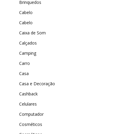
Brinquedos
MAIS ACESSADOS
ExtremeUV
Cabelo
Amazon
Universo do Lar
iHerb
Cabelo
Wevans
Dunard
Caixa de Som
MindsUp
Calçados
Moda Infantil
Camping
MindsUp
Carro
Divertida Moda
Casa
Moda Com Carinho
Casa e Decoração
Shop4Kids
Cashback
Piradinhos
Celulares
Laluna Modas
Computador
Cosméticos