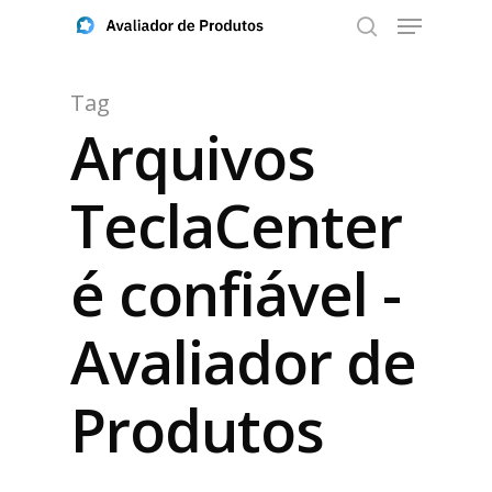
Tag
Arquivos
Aperte ENTER para buscar ou ESC para fechar
TeclaCenter
é confiável -
Avaliador de
Produtos