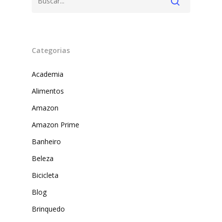
Categorias
Academia
Alimentos
Amazon
Produtos
Amazon Prime
Lista de lojas
Cafés
Banheiro
Beleza
Me Indique uma L
Sofast
Bicicleta
Electromarcas
Descontos Cupon
Blog
Mprotect
Brinquedo
DenimZero