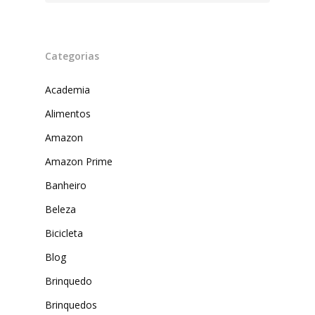
Categorias
Academia
Alimentos
Amazon
Produtos
Amazon Prime
Lista de lojas
Cafés
Banheiro
Me Indique uma L
Sofast
Beleza
Bicicleta
Electromarcas
Descontos Cupon
Blog
Mprotect
Brinquedo
DenimZero
MAIS ACESSADOS
Brinquedos
ExtremeUV