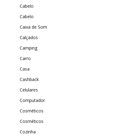
Amazon
Cabelo
Universo do Lar
iHerb
Cabelo
Wevans
Dunard
Caixa de Som
MindsUp
Moda Infantil
Calçados
MindsUp
Camping
Divertida Moda
Carro
Casa
Moda Com Carinho
Cashback
Shop4Kids
Celulares
Piradinhos
Computador
Laluna Modas
Cosméticos
Cosméticos
Cozinha