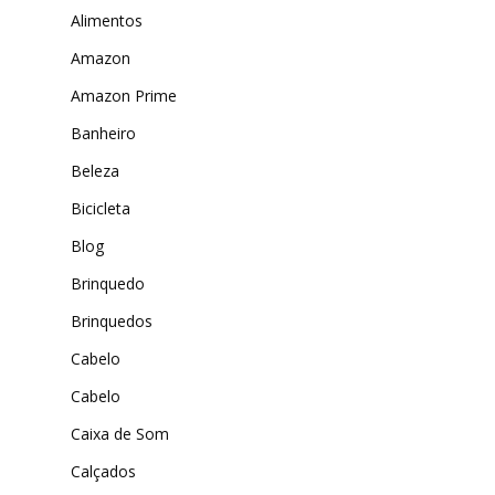
Alimentos
Amazon
Amazon Prime
Banheiro
Beleza
Produtos
Bicicleta
Blog
Lista de lojas
Cafés
Brinquedo
Me Indique uma L
Sofast
Brinquedos
Electromarcas
Descontos Cupon
Cabelo
Mprotect
Cabelo
DenimZero
Caixa de Som
MAIS ACESSADOS
ExtremeUV
Calçados
Amazon