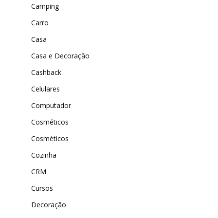
Universo do Lar
iHerb
Camping
Wevans
Dunard
Carro
MindsUp
Casa
Moda Infantil
Casa e Decoração
MindsUp
Cashback
Divertida Moda
Celulares
Moda Com Carinho
Computador
Shop4Kids
Cosméticos
Piradinhos
Cosméticos
Laluna Modas
Cozinha
CRM
Cursos
Decoração