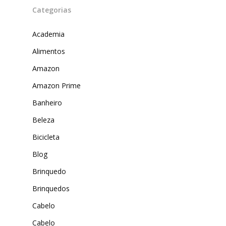
Categorias
Academia
Alimentos
Amazon
Amazon Prime
Banheiro
Produtos
Beleza
Lista de lojas
Cafés
Bicicleta
Me Indique uma L
Sofast
Blog
Electromarcas
Brinquedo
Descontos Cupon
Mprotect
Brinquedos
Cabelo
DenimZero
MAIS ACESSADOS
Cabelo