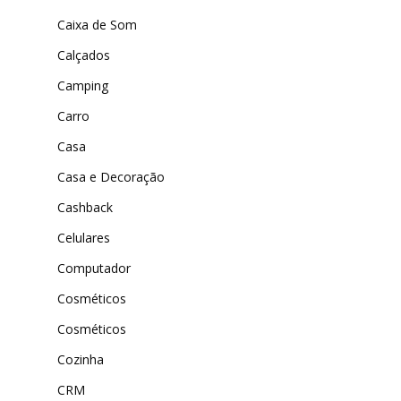
ExtremeUV
Amazon
Caixa de Som
Universo do Lar
iHerb
Calçados
Wevans
Dunard
MindsUp
Camping
Moda Infantil
Carro
MindsUp
Casa
Divertida Moda
Casa e Decoração
Moda Com Carinho
Cashback
Shop4Kids
Celulares
Computador
Piradinhos
Cosméticos
Laluna Modas
Cosméticos
Cozinha
CRM