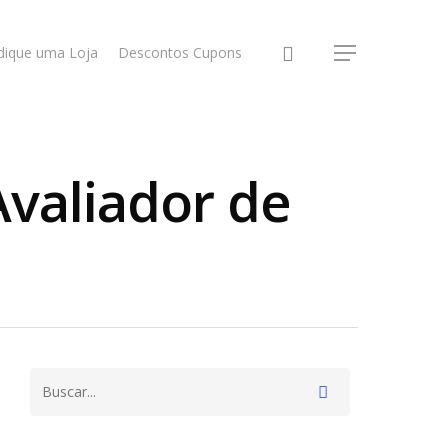
dique uma Loja
Descontos Cupons
Avaliador de