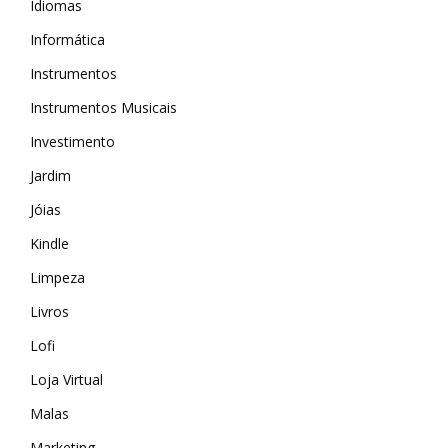
Idiomas
Informática
Instrumentos
Instrumentos Musicais
Investimento
Jardim
Jóias
Kindle
Limpeza
Livros
Lofi
MAIS ACESSADOS
Loja Virtual
Amazon
Malas
iHerb
Marketing