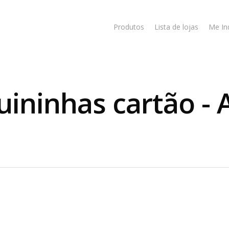
Produtos
Lista de lojas
Me In
ininhas cartão - 