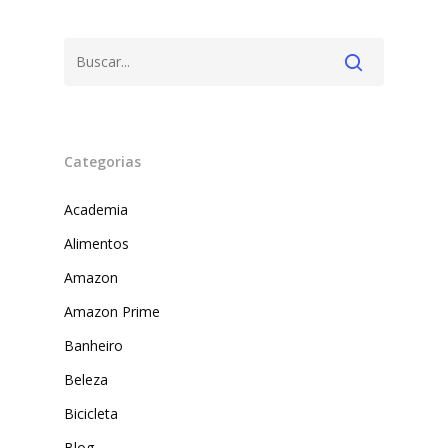
Categorias
Academia
Produtos
Alimentos
Amazon
Lista de lojas
Cafés
Amazon Prime
Me Indique uma L
Sofast
Banheiro
Electromarcas
Descontos Cupon
Beleza
Mprotect
Bicicleta
DenimZero
Blog