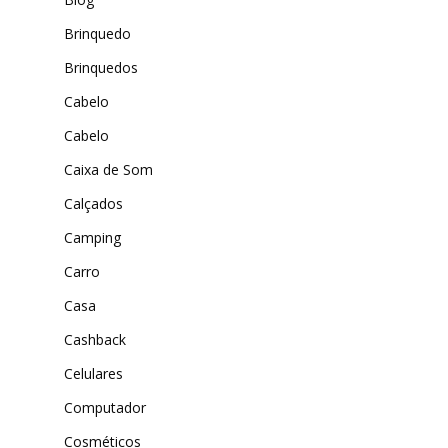
MAIS ACESSADOS
ExtremeUV
Brinquedo
Amazon
Universo do Lar
Brinquedos
iHerb
Wevans
Cabelo
Dunard
MindsUp
Cabelo
Moda Infantil
Caixa de Som
MindsUp
Calçados
Divertida Moda
Camping
Moda Com Carinho
Carro
Shop4Kids
Casa
Piradinhos
Cashback
Laluna Modas
Celulares
Computador
Cosméticos