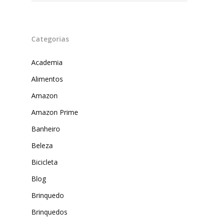
Categorias
Academia
Alimentos
Amazon
Produtos
Amazon Prime
Lista de lojas
Cafés
Banheiro
Me Indique uma L
Sofast
Beleza
Bicicleta
Electromarcas
Descontos Cupon
Blog
Mprotect
Brinquedo
DenimZero
MAIS ACESSADOS
Brinquedos
ExtremeUV