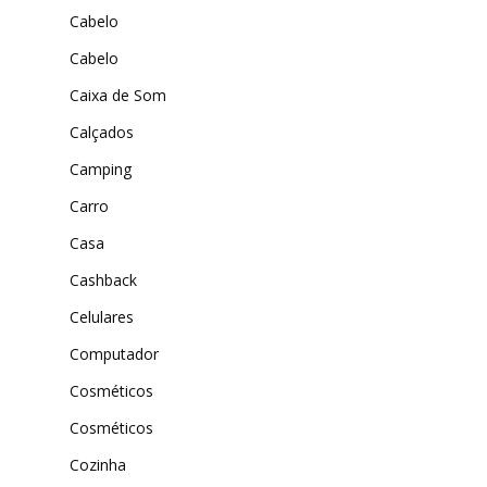
Amazon
Cabelo
Universo do Lar
iHerb
Cabelo
Wevans
Dunard
Caixa de Som
MindsUp
Moda Infantil
Calçados
MindsUp
Camping
Divertida Moda
Carro
Casa
Moda Com Carinho
Cashback
Shop4Kids
Celulares
Piradinhos
Computador
Laluna Modas
Cosméticos
Cosméticos
Cozinha