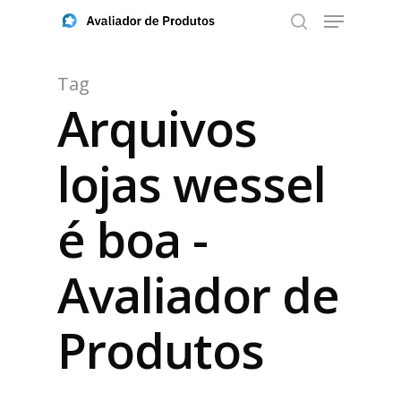
Tag
Arquivos
Aperte ENTER para buscar ou ESC para fechar
lojas wessel
é boa -
Avaliador de
Produtos