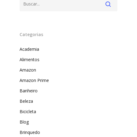
Categorias
Academia
Alimentos
Amazon
Produtos
Amazon Prime
Banheiro
Lista de lojas
Cafés
Beleza
Me Indique uma L
Sofast
Bicicleta
Electromarcas
Descontos Cupon
Blog
Mprotect
Brinquedo