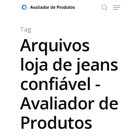
Tag
Arquivos
Aperte ENTER para buscar ou ESC para fechar
loja de jeans
confiável -
Avaliador de
Produtos