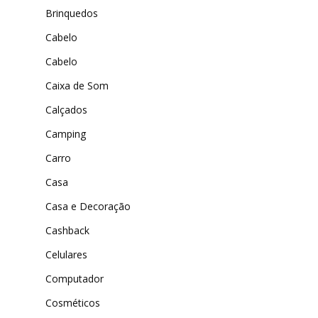
DenimZero
Brinquedos
MAIS ACESSADOS
ExtremeUV
Cabelo
Amazon
Cabelo
Universo do Lar
iHerb
Wevans
Caixa de Som
Dunard
MindsUp
Calçados
Moda Infantil
Camping
MindsUp
Carro
Divertida Moda
Casa
Moda Com Carinho
Casa e Decoração
Shop4Kids
Cashback
Piradinhos
Celulares
Laluna Modas
Computador
Cosméticos