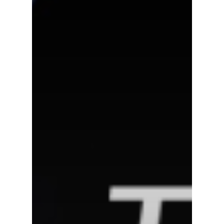
Moda Com Carinho
Shop4Kids
Piradinhos
Laluna Modas