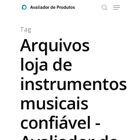
Tag
Arquivos
Aperte ENTER para buscar ou ESC para fechar
loja de
instrumentos
musicais
confiável -