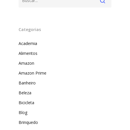
Categorias
Academia
Alimentos
Amazon
Produtos
Amazon Prime
Lista de lojas
Cafés
Banheiro
Beleza
Me Indique uma L
Sofast
Bicicleta
Electromarcas
Descontos Cupon
Blog
Mprotect
Brinquedo
DenimZero