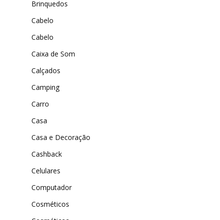
Brinquedos
MAIS ACESSADOS
ExtremeUV
Cabelo
Amazon
Universo do Lar
iHerb
Cabelo
Wevans
Dunard
Caixa de Som
MindsUp
Calçados
Moda Infantil
Camping
MindsUp
Carro
Divertida Moda
Casa
Moda Com Carinho
Casa e Decoração
Shop4Kids
Cashback
Piradinhos
Celulares
Laluna Modas
Computador
Cosméticos