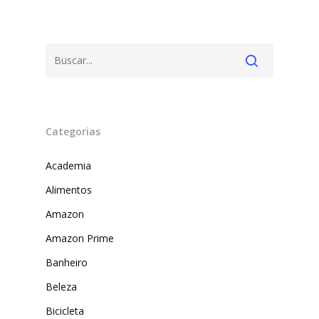
Categorias
Academia
Alimentos
Produtos
Amazon
Lista de lojas
Cafés
Amazon Prime
Me Indique uma L
Sofast
Banheiro
Electromarcas
Descontos Cupon
Beleza
Mprotect
Bicicleta