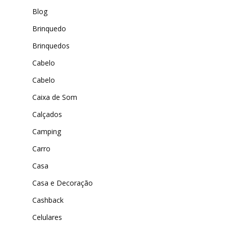
Blog
DenimZero
MAIS ACESSADOS
Brinquedo
ExtremeUV
Amazon
Brinquedos
Universo do Lar
iHerb
Cabelo
Wevans
Dunard
MindsUp
Cabelo
Moda Infantil
Caixa de Som
MindsUp
Calçados
Divertida Moda
Camping
Moda Com Carinho
Carro
Shop4Kids
Casa
Casa e Decoração
Piradinhos
Cashback
Laluna Modas
Celulares