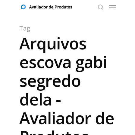
Tag
Arquivos
Aperte ENTER para buscar ou ESC para fechar
escova gabi
segredo
dela -
Avaliador de