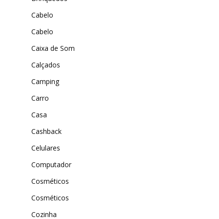
ExtremeUV
Cabelo
Amazon
Universo do Lar
iHerb
Cabelo
Wevans
Dunard
Caixa de Som
MindsUp
Moda Infantil
Calçados
MindsUp
Camping
Carro
Divertida Moda
Casa
Moda Com Carinho
Cashback
Shop4Kids
Celulares
Piradinhos
Computador
Laluna Modas
Cosméticos
Cosméticos
Cozinha