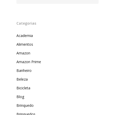
Categorias
Academia
Alimentos
Amazon
Produtos
Amazon Prime
Lista de lojas
Cafés
Banheiro
Beleza
Me Indique uma L
Sofast
Bicicleta
Electromarcas
Descontos Cupon
Blog
Mprotect
Brinquedo
DenimZero
MAIS ACESSADOS
Brinquedos