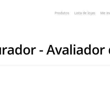
Produtos
Lista de lojas
Me In
rador - Avaliador