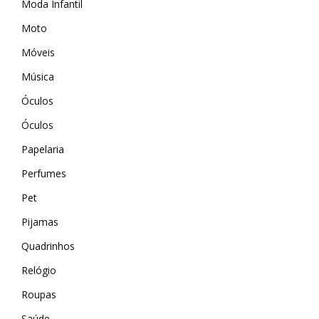
Moda Infantil
Wevans
MindsUp
Moto
Móveis
Música
Óculos
Óculos
Papelaria
Perfumes
Pet
Pijamas
Quadrinhos
Relógio
Roupas
Saúde