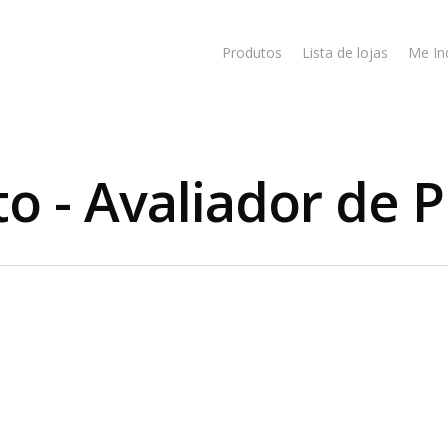
Produtos
Lista de lojas
Me In
to - Avaliador de 