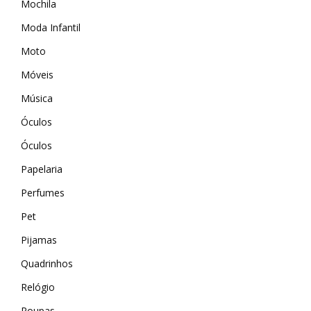
Mochila
Wevans
MindsUp
Moda Infantil
Moto
Móveis
Música
Óculos
Óculos
Papelaria
Perfumes
Pet
Pijamas
Quadrinhos
Relógio
Roupas