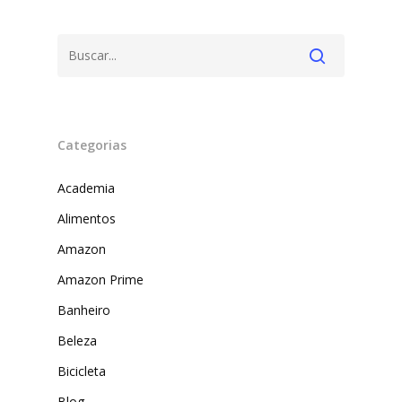
Categorias
Academia
Produtos
Alimentos
Amazon
Lista de lojas
Cafés
Amazon Prime
Me Indique uma L
Sofast
Banheiro
Electromarcas
Descontos Cupon
Beleza
Mprotect
Bicicleta
DenimZero
Blog