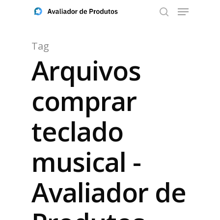
Tag
Arquivos
Aperte ENTER para buscar ou ESC para fechar
comprar
teclado
musical -
Avaliador de