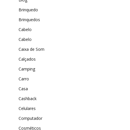
MAIS ACESSADOS
ExtremeUV
Brinquedo
Amazon
Universo do Lar
Brinquedos
iHerb
Wevans
Cabelo
Dunard
MindsUp
Cabelo
Moda Infantil
Caixa de Som
MindsUp
Calçados
Divertida Moda
Camping
Moda Com Carinho
Carro
Shop4Kids
Casa
Piradinhos
Cashback
Laluna Modas
Celulares
Computador
Cosméticos