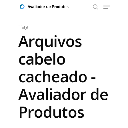
Tag
Arquivos
Aperte ENTER para buscar ou ESC para fechar
cabelo
cacheado -
Avaliador de
Produtos