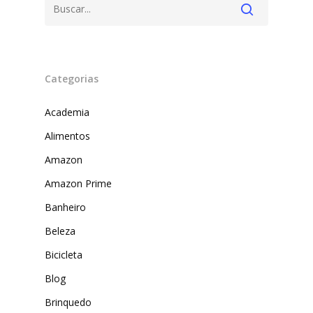
Categorias
Academia
Alimentos
Amazon
Produtos
Amazon Prime
Banheiro
Lista de lojas
Cafés
Beleza
Me Indique uma L
Sofast
Bicicleta
Electromarcas
Descontos Cupon
Blog
Mprotect
Brinquedo