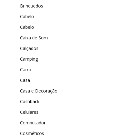
DenimZero
Brinquedos
MAIS ACESSADOS
ExtremeUV
Cabelo
Amazon
Cabelo
Universo do Lar
iHerb
Wevans
Caixa de Som
Dunard
MindsUp
Calçados
Moda Infantil
Camping
MindsUp
Carro
Divertida Moda
Casa
Moda Com Carinho
Casa e Decoração
Shop4Kids
Cashback
Piradinhos
Celulares
Laluna Modas
Computador
Cosméticos