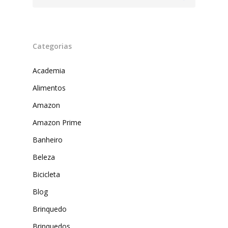
Categorias
Academia
Alimentos
Amazon
Produtos
Amazon Prime
Lista de lojas
Cafés
Banheiro
Beleza
Me Indique uma L
Sofast
Bicicleta
Electromarcas
Descontos Cupon
Blog
Mprotect
Brinquedo
DenimZero
MAIS ACESSADOS
Brinquedos