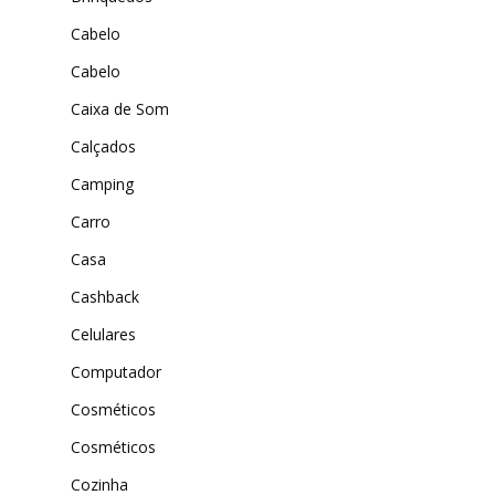
ExtremeUV
Cabelo
Amazon
Universo do Lar
iHerb
Cabelo
Wevans
Dunard
Caixa de Som
MindsUp
Moda Infantil
Calçados
MindsUp
Camping
Carro
Divertida Moda
Casa
Moda Com Carinho
Cashback
Shop4Kids
Celulares
Piradinhos
Computador
Laluna Modas
Cosméticos
Cosméticos
Cozinha