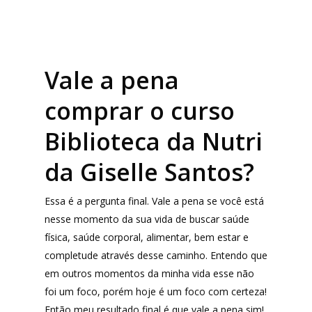
Produtos
Vale a pena
Lista de lojas
Cafés
comprar o curso
Me Indique uma L
Sofast
Biblioteca da Nutri
Electromarcas
Descontos Cupon
da Giselle Santos?
Mprotect
Essa é a pergunta final. Vale a pena se você está
DenimZero
MAIS ACESSADOS
nesse momento da sua vida de buscar saúde
ExtremeUV
física, saúde corporal, alimentar, bem estar e
Amazon
completude através desse caminho. Entendo que
Universo do Lar
iHerb
em outros momentos da minha vida esse não
Wevans
Dunard
foi um foco, porém hoje é um foco com certeza!
MindsUp
Então meu resultado final é que vale a pena sim!
Moda Infantil