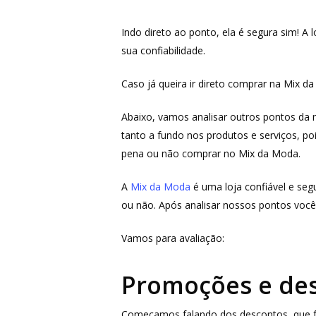
Indo direto ao ponto, ela é segura sim! A 
sua confiabilidade.
Caso já queira ir direto comprar na Mix d
Abaixo, vamos analisar outros pontos da
tanto a fundo nos produtos e serviços, po
pena ou não comprar no Mix da Moda.
A
Mix da Moda
é uma loja confiável e seg
Aperte ENTER para buscar ou ESC para fechar
ou não. Após analisar nossos pontos você
Vamos para avaliação:
Promoções e de
Começamos falando dos descontos, que faz