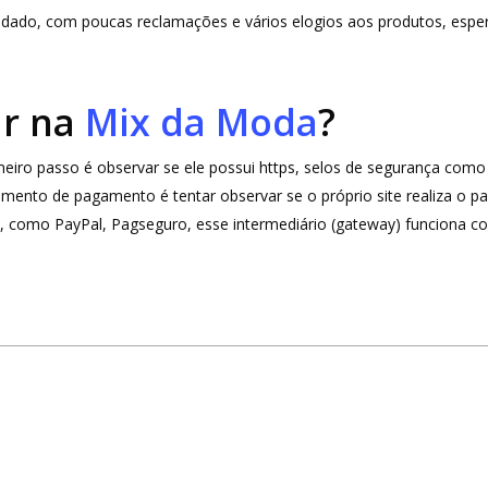
idado, com poucas reclamações e vários elogios aos produtos, esp
ar na
Mix da Moda
?
rimeiro passo é observar se ele possui https, selos de segurança c
omento de pagamento é tentar observar se o próprio site realiza o
o, como PayPal, Pagseguro, esse intermediário (gateway) funciona co