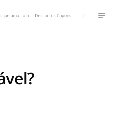
dique uma Loja
Descontos Cupons
ável?