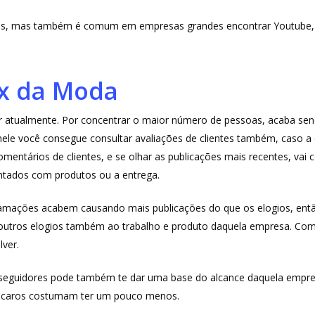
, mas também é comum em empresas grandes encontrar Youtube, Twi
ix da Moda
or atualmente. Por concentrar o maior número de pessoas, acaba sen
ele você consegue consultar avaliações de clientes também, caso a
entários de clientes, e se olhar as publicações mais recentes, vai 
ntados com produtos ou a entrega.
amações acabem causando mais publicações do que os elogios, entã
m outros elogios também ao trabalho e produto daquela empresa. Co
lver.
seguidores pode também te dar uma base do alcance daquela empres
is caros costumam ter um pouco menos.