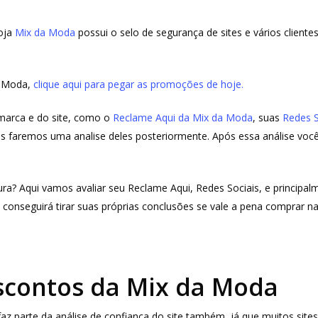
loja
Mix da Moda
possui o selo de segurança de sites e vários client
a Moda,
clique aqui para pegar as promoções de hoje.
 marca e do site, como o
Reclame Aqui da Mix da Moda
, suas
Redes S
is faremos uma analise deles posteriormente. Após essa análise você
ura? Aqui vamos avaliar seu Reclame Aqui, Redes Sociais, e principal
 conseguirá tirar suas próprias conclusões se vale a pena comprar n
scontos da Mix da Moda
 parte da análise de confiança do site também, já que muitos site