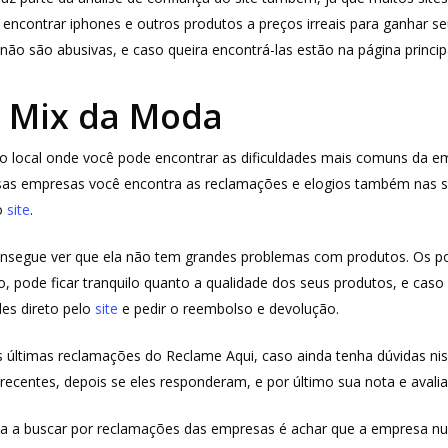
encontrar iphones e outros produtos a preços irreais para ganhar se
ão são abusivas, e caso queira encontrá-las estão na página princi
 Mix da Moda
 o local onde você pode encontrar as dificuldades mais comuns da 
as empresas você encontra as reclamações e elogios também nas su
o
site
.
segue ver que ela não tem grandes problemas com produtos. Os po
tão, pode ficar tranquilo quanto a qualidade dos seus produtos, e c
les direto pelo
site
e pedir o reembolso e devolução.
as últimas reclamações do Reclame Aqui, caso ainda tenha dúvidas n
 recentes, depois se eles responderam, e por último sua nota e avalia
 buscar por reclamações das empresas é achar que a empresa nunc