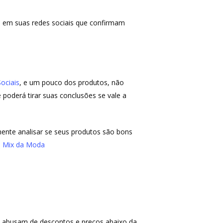
es em suas redes sociais que confirmam
ociais
, e um pouco dos produtos, não
 poderá tirar suas conclusões se vale a
mente analisar se seus produtos são bons
a
Mix da Moda
s abusam de descontos e preços abaixo da