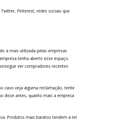
tter, Pinterest, redes sociais que
MAIS ACESSADOS
Amazon
iHerb
Wevans
do a mais utilizada pelas empresas
MindsUp
 empresa tenha aberto esse espaço.
conseguir ver compradores recentes
o caso veja alguma reclamação, tente
mo disse antes, quanto mais a empresa
a. Produtos mais baratos tendem a ter