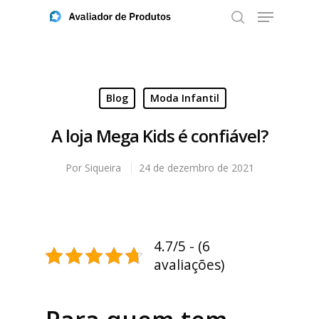
Aperte ENTER para buscar ou ESC para fechar
Blog
Moda Infantil
A loja Mega Kids é confiável?
Por
Siqueira
24 de dezembro de 2021
4.7/5 - (6
avaliações)