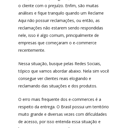
o cliente com o prejuízo. Enfim, são muitas
análises e fique tranquilo quando um Reclame
Aqui não possuir reclamações, ou então, as
Produtos
reclamações não estarem sendo respondidas
nele, isso é algo comum, principalmente de
Lista de lojas
Cafés
empresas que começaram o e-commerce
Me Indique uma L
Sofast
recentemente.
Electromarcas
Descontos Cupon
Nessa situação, busque pelas Redes Sociais,
Mprotect
tópico que vamos abordar abaixo. Nela sim você
consegue ver clientes reais elogiando e
DenimZero
MAIS ACESSADOS
reclamando das situações e dos produtos.
ExtremeUV
Amazon
O erro mais frequente dos e-commerces é a
Universo do Lar
iHerb
respeito da entrega. O Brasil possui um território
Wevans
Dunard
muito grande e diversas vezes com dificuldades
MindsUp
de acesso, por isso entenda essa situação e
Moda Infantil