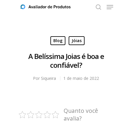
Aperte ENTER para buscar ou ESC para fechar
Blog
Jóias
A Belíssima Joias é boa e
confiável?
Por
Siqueira
1 de maio de 2022
Quanto você
avalia?