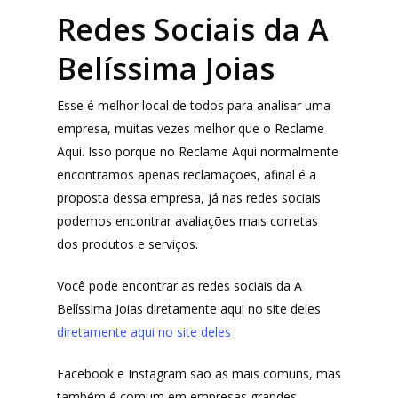
Redes Sociais da A
Belíssima Joias
Produtos
Lista de lojas
Cafés
Esse é melhor local de todos para analisar uma
empresa, muitas vezes melhor que o Reclame
Me Indique uma L
Sofast
Aqui. Isso porque no Reclame Aqui normalmente
encontramos apenas reclamações, afinal é a
Electromarcas
Descontos Cupon
proposta dessa empresa, já nas redes sociais
Mprotect
podemos encontrar avaliações mais corretas
DenimZero
dos produtos e serviços.
MAIS ACESSADOS
ExtremeUV
Você pode encontrar as redes sociais da A
Amazon
Belíssima Joias diretamente aqui no site deles
Universo do Lar
iHerb
diretamente aqui no site deles
Wevans
Dunard
MindsUp
Facebook e Instagram são as mais comuns, mas
Moda Infantil
também é comum em empresas grandes