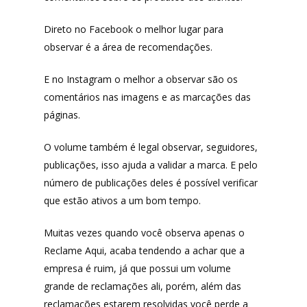
Direto no Facebook o melhor lugar para
observar é a área de recomendações.
Produtos
E no Instagram o melhor a observar são os
comentários nas imagens e as marcações das
Lista de lojas
Cafés
páginas.
Me Indique uma L
Sofast
O volume também é legal observar, seguidores,
Electromarcas
Descontos Cupon
publicações, isso ajuda a validar a marca. E pelo
Mprotect
número de publicações deles é possível verificar
que estão ativos a um bom tempo.
DenimZero
MAIS ACESSADOS
Muitas vezes quando você observa apenas o
ExtremeUV
Amazon
Reclame Aqui, acaba tendendo a achar que a
Universo do Lar
iHerb
empresa é ruim, já que possui um volume
Wevans
Dunard
grande de reclamações ali, porém, além das
MindsUp
reclamações estarem resolvidas você perde a