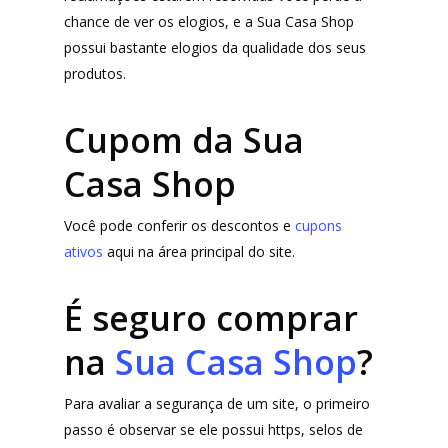
Moda Infantil
chance de ver os elogios, e a Sua Casa Shop
MindsUp
possui bastante elogios da qualidade dos seus
produtos.
Divertida Moda
Moda Com Carinho
Cupom da Sua
Shop4Kids
Casa Shop
Piradinhos
Você pode conferir os descontos e
cupons
Laluna Modas
ativos
aqui na área principal do site.
É seguro comprar
na
Sua Casa Shop
?
Para avaliar a segurança de um site, o primeiro
passo é observar se ele possui https, selos de