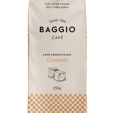
MindsUp
Divertida Moda
Moda Com Carinho
Shop4Kids
Piradinhos
Laluna Modas