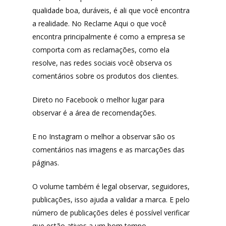
qualidade boa, duráveis, é ali que você encontra
a realidade. No Reclame Aqui o que você
encontra principalmente é como a empresa se
comporta com as reclamações, como ela
resolve, nas redes sociais você observa os
comentários sobre os produtos dos clientes.
Produtos
Direto no Facebook o melhor lugar para
Lista de lojas
Cafés
observar é a área de recomendações.
Me Indique uma L
Sofast
E no Instagram o melhor a observar são os
Electromarcas
Descontos Cupon
comentários nas imagens e as marcações das
Mprotect
páginas.
DenimZero
O volume também é legal observar, seguidores,
MAIS ACESSADOS
ExtremeUV
publicações, isso ajuda a validar a marca. E pelo
Amazon
número de publicações deles é possível verificar
Universo do Lar
iHerb
que estão ativos a um bom tempo.