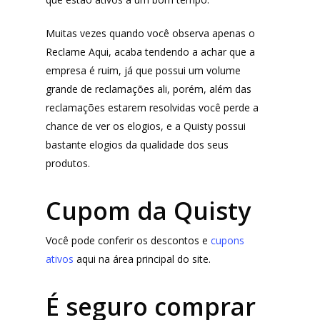
Wevans
Dunard
MindsUp
Muitas vezes quando você observa apenas o
Moda Infantil
Reclame Aqui, acaba tendendo a achar que a
MindsUp
empresa é ruim, já que possui um volume
grande de reclamações ali, porém, além das
Divertida Moda
reclamações estarem resolvidas você perde a
Moda Com Carinho
chance de ver os elogios, e a Quisty possui
bastante elogios da qualidade dos seus
Shop4Kids
produtos.
Piradinhos
Cupom da Quisty
Laluna Modas
Você pode conferir os descontos e
cupons
ativos
aqui na área principal do site.
É seguro comprar