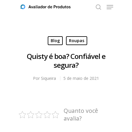
Aperte ENTER para buscar ou ESC para fechar
Blog
Roupas
Quisty é boa? Confiável e
segura?
Por
Siqueira
5 de maio de 2021
Quanto você
avalia?