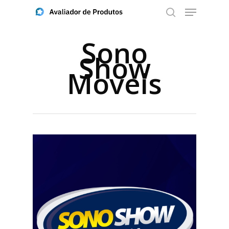
Sono
Show
Aperte ENTER para buscar ou ESC para fechar
Moveis