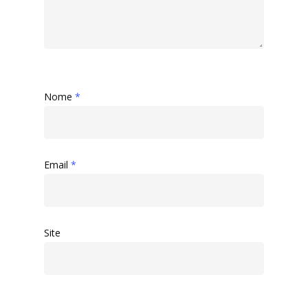
Descontos Cupon
Mprotect
DenimZero
MAIS ACESSADOS
ExtremeUV
Amazon
Nome
*
Universo do Lar
iHerb
Wevans
Dunard
MindsUp
Moda Infantil
Email
*
MindsUp
Divertida Moda
Moda Com Carinho
Site
Shop4Kids
Piradinhos