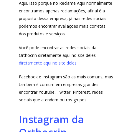
Lista de lojas
Cafés
Aqui. Isso porque no Reclame Aqui normalmente
encontramos apenas reclamações, afinal é a
Me Indique uma L
Sofast
proposta dessa empresa, já nas redes sociais
Electromarcas
Descontos Cupon
podemos encontrar avaliações mais corretas
dos produtos e serviços.
Mprotect
DenimZero
Você pode encontrar as redes sociais da
MAIS ACESSADOS
Orthocrin diretamente aqui no site deles
ExtremeUV
Amazon
diretamente aqui no site deles
Universo do Lar
iHerb
Facebook e Instagram são as mais comuns, mas
Wevans
Dunard
também é comum em empresas grandes
MindsUp
Moda Infantil
encontrar Youtube, Twitter, Pinterest, redes
sociais que atendem outros grupos.
MindsUp
Divertida Moda
Instagram da
Moda Com Carinho