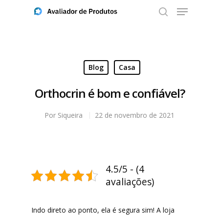
Aperte ENTER para buscar ou ESC para fechar
Blog
Casa
Orthocrin é bom e confiável?
Por
Siqueira
22 de novembro de 2021
4.5/5 - (4
avaliações)
Indo direto ao ponto, ela é segura sim! A loja