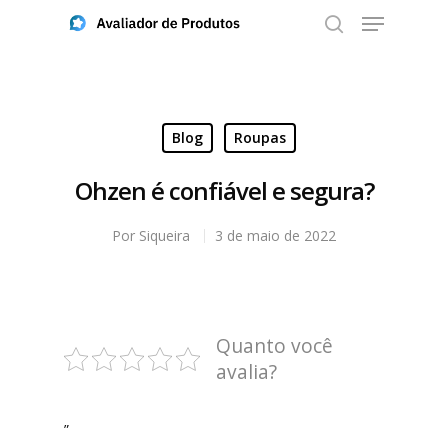
Aperte ENTER para buscar ou ESC para fechar
Blog
Roupas
Ohzen é confiável e segura?
Por
Siqueira
3 de maio de 2022
Quanto você
avalia?
”