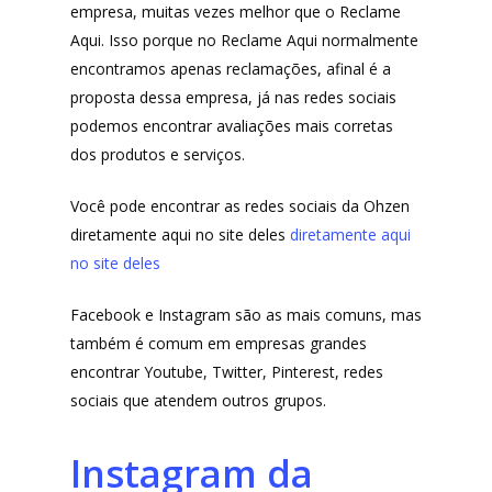
empresa, muitas vezes melhor que o Reclame
Lista de lojas
Cafés
Aqui. Isso porque no Reclame Aqui normalmente
encontramos apenas reclamações, afinal é a
Me Indique uma L
Sofast
proposta dessa empresa, já nas redes sociais
Electromarcas
Descontos Cupon
podemos encontrar avaliações mais corretas
dos produtos e serviços.
Mprotect
DenimZero
Você pode encontrar as redes sociais da Ohzen
MAIS ACESSADOS
diretamente aqui no site deles
diretamente aqui
ExtremeUV
Amazon
no site deles
Universo do Lar
iHerb
Facebook e Instagram são as mais comuns, mas
Wevans
Dunard
também é comum em empresas grandes
MindsUp
Moda Infantil
encontrar Youtube, Twitter, Pinterest, redes
sociais que atendem outros grupos.
MindsUp
Divertida Moda
Instagram da