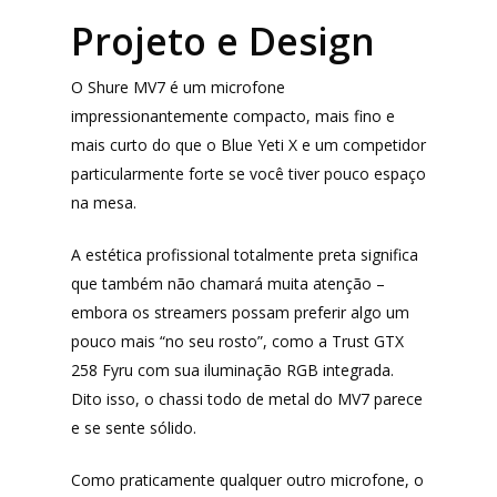
Projeto e Design
O Shure MV7 é um microfone
impressionantemente compacto, mais fino e
mais curto do que o Blue Yeti X e um competidor
particularmente forte se você tiver pouco espaço
na mesa.
Produtos
A estética profissional totalmente preta significa
Lista de lojas
Cafés
que também não chamará muita atenção –
Me Indique uma L
Sofast
embora os streamers possam preferir algo um
pouco mais “no seu rosto”, como a Trust GTX
Electromarcas
Descontos Cupon
258 Fyru com sua iluminação RGB integrada.
Mprotect
Dito isso, o chassi todo de metal do MV7 parece
e se sente sólido.
DenimZero
MAIS ACESSADOS
ExtremeUV
Como praticamente qualquer outro microfone, o
Amazon