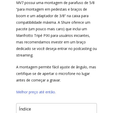
MV7 possui uma montagem de parafuso de 5/8
Universo do Lar
iHerb
“para montagem em pedestais e braços de
Wevans
Dunard
boom e um adaptador de 3/8” na caixa para
MindsUp
compatibilidade máxima. A Shure oferece um
Moda Infantil
pacote (um pouco mais caro) que inclui um
MindsUp
Manfrotto Tripé PIXI para usuários iniciantes,
mas recomendamos investir em um braço
Divertida Moda
dedicado se você deseja entrar no podcasting ou
Moda Com Carinho
streaming.
Shop4Kids
A montagem permite fácil ajuste de ângulo, mas
Piradinhos
certifique-se de apertar o microfone no lugar
antes de começar a gravar.
Laluna Modas
Melhor preço até então.
Índice