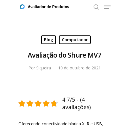
Aperte ENTER para buscar ou ESC para fechar
Blog
Computador
Avaliação do Shure MV7
Por
Siqueira
10 de outubro de 2021
4.7/5 - (4
avaliações)
Oferecendo conectividade híbrida XLR e USB,