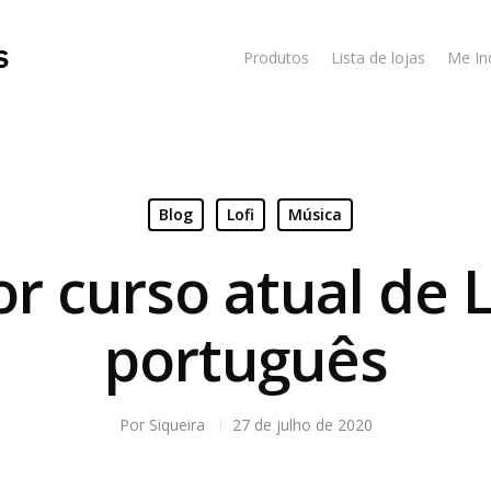
Produtos
Lista de lojas
Me In
Blog
Lofi
Música
r curso atual de L
português
Por
Siqueira
27 de julho de 2020