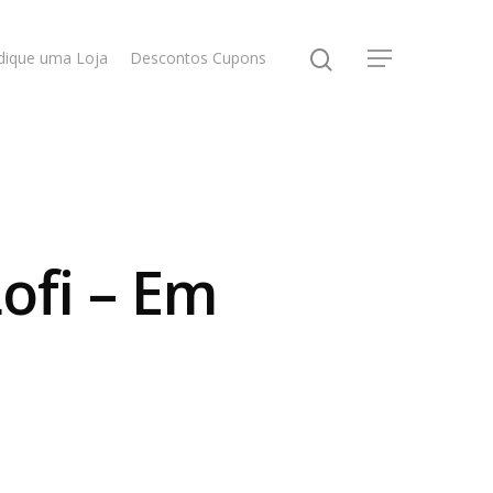
dique uma Loja
Descontos Cupons
ofi – Em