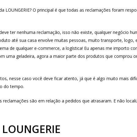
da LOUNGERIE? O principal é que todas as reclamações foram respond
deve ter nenhuma reclamação, isso não existe, qualquer negócio hum
uto até sua casa envolve muitas pessoas, muito transporte, logo, e
blema de qualquer e-commerce, a logística! Eu apenas me importo co
com uma geladeira, agora a maior parte dos produtos que comprou o
 nesse caso você deve ficar atento, já que é algo muito mais difícil
go do tempo.
s reclamações são em relação a pedidos que atrasaram. E não local
a LOUNGERIE