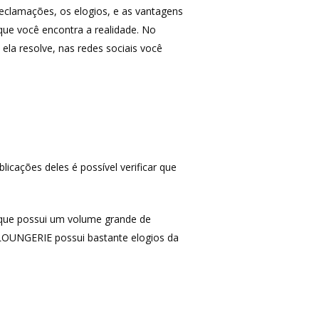
 reclamações, os elogios, e as vantagens
que você encontra a realidade. No
a resolve, nas redes sociais você
icações deles é possível verificar que
MAIS ACESSADOS
Amazon
 que possui um volume grande de
iHerb
 LOUNGERIE possui bastante elogios da
Wevans
MindsUp