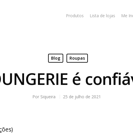
Produtos
Lista de lojas
Me In
Blog
Roupas
UNGERIE é confiá
Por
Siqueira
25 de julho de 2021
ações)