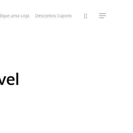
dique uma Loja
Descontos Cupons
vel