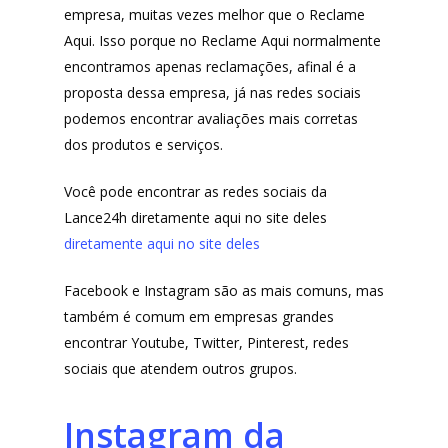
empresa, muitas vezes melhor que o Reclame
Lista de lojas
Cafés
Aqui. Isso porque no Reclame Aqui normalmente
encontramos apenas reclamações, afinal é a
Me Indique uma L
Sofast
proposta dessa empresa, já nas redes sociais
Electromarcas
Descontos Cupon
podemos encontrar avaliações mais corretas
dos produtos e serviços.
Mprotect
DenimZero
Você pode encontrar as redes sociais da
MAIS ACESSADOS
Lance24h diretamente aqui no site deles
ExtremeUV
Amazon
diretamente aqui no site deles
Universo do Lar
iHerb
Facebook e Instagram são as mais comuns, mas
Wevans
Dunard
também é comum em empresas grandes
MindsUp
Moda Infantil
encontrar Youtube, Twitter, Pinterest, redes
sociais que atendem outros grupos.
MindsUp
Divertida Moda
Instagram da