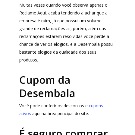
Muitas vezes quando você observa apenas o
Wevans
Dunard
Reclame Aqui, acaba tendendo a achar que a
MindsUp
Moda Infantil
empresa é ruim, já que possui um volume
grande de reclamações ali, porém, além das
MindsUp
reclamações estarem resolvidas você perde a
Divertida Moda
chance de ver os elogios, e a Desembala possui
bastante elogios da qualidade dos seus
Moda Com Carinho
produtos.
Shop4Kids
Cupom da
Piradinhos
Laluna Modas
Desembala
Você pode conferir os descontos e
cupons
ativos
aqui na área principal do site.
É seguro comprar