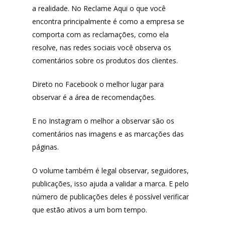
a realidade. No Reclame Aqui o que você
encontra principalmente é como a empresa se
comporta com as reclamações, como ela
resolve, nas redes sociais você observa os
comentários sobre os produtos dos clientes.
Produtos
Direto no Facebook o melhor lugar para
observar é a área de recomendações.
Lista de lojas
Cafés
E no Instagram o melhor a observar são os
Me Indique uma L
Sofast
comentários nas imagens e as marcações das
Electromarcas
páginas.
Descontos Cupon
Mprotect
O volume também é legal observar, seguidores,
DenimZero
publicações, isso ajuda a validar a marca. E pelo
MAIS ACESSADOS
número de publicações deles é possível verificar
ExtremeUV
que estão ativos a um bom tempo.
Amazon
Universo do Lar
iHerb