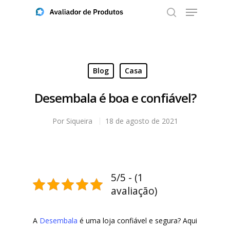
Aperte ENTER para buscar ou ESC para fechar
Blog
Casa
Desembala é boa e confiável?
Por
Siqueira
18 de agosto de 2021
5/5 - (1
avaliação)
A
Desembala
é uma loja confiável e segura? Aqui