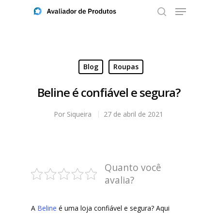
Aperte ENTER para buscar ou ESC para fechar
Blog
Roupas
Beline é confiável e segura?
Por
Siqueira
27 de abril de 2021
Quanto você
avalia?
A
Beline
é uma loja confiável e segura? Aqui