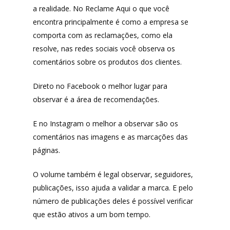
a realidade. No Reclame Aqui o que você
encontra principalmente é como a empresa se
comporta com as reclamações, como ela
resolve, nas redes sociais você observa os
comentários sobre os produtos dos clientes.
Produtos
Direto no Facebook o melhor lugar para
Lista de lojas
Cafés
observar é a área de recomendações.
Me Indique uma L
Sofast
E no Instagram o melhor a observar são os
Electromarcas
comentários nas imagens e as marcações das
Descontos Cupon
páginas.
Mprotect
O volume também é legal observar, seguidores,
DenimZero
MAIS ACESSADOS
publicações, isso ajuda a validar a marca. E pelo
ExtremeUV
número de publicações deles é possível verificar
Amazon
que estão ativos a um bom tempo.
Universo do Lar
iHerb