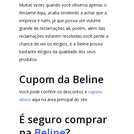
Wevans
Dunard
Muitas vezes quando você observa apenas o
MindsUp
Reclame Aqui, acaba tendendo a achar que a
Moda Infantil
empresa é ruim, já que possui um volume
MindsUp
grande de reclamações ali, porém, além das
Divertida Moda
reclamações estarem resolvidas você perde a
chance de ver os elogios, e a Beline possui
Moda Com Carinho
bastante elogios da qualidade dos seus
Shop4Kids
produtos.
Piradinhos
Cupom da Beline
Laluna Modas
Você pode conferir os descontos e
cupons
ativos
aqui na área principal do site.
É seguro comprar
na
Beline
?