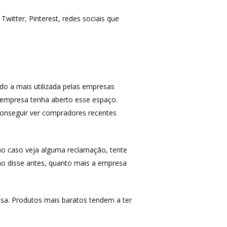
tter, Pinterest, redes sociais que
MAIS ACESSADOS
Amazon
iHerb
Wevans
do a mais utilizada pelas empresas
MindsUp
 empresa tenha aberto esse espaço.
conseguir ver compradores recentes
o caso veja alguma reclamação, tente
mo disse antes, quanto mais a empresa
a. Produtos mais baratos tendem a ter