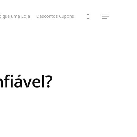
dique uma Loja
Descontos Cupons
fiável?