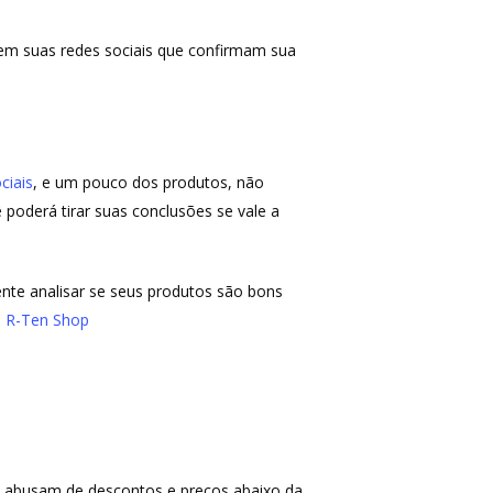
s em suas redes sociais que confirmam sua
ciais
, e um pouco dos produtos, não
 poderá tirar suas conclusões se vale a
ente analisar se seus produtos são bons
a
R-Ten Shop
s abusam de descontos e preços abaixo da