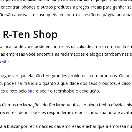
encontrar iphones e outros produtos a preços irreais para ganhar se
o são abusivas, e caso queira encontrá-las estão na página princip
 R-Ten Shop
 o local onde você pode encontrar as dificuldades mais comuns da 
as empresas você encontra as reclamações e elogios também nas su
o
site
.
egue ver que ela não tem grandes problemas com produtos. Os pou
tão, pode ficar tranquilo quanto a qualidade dos seus produtos, e c
les direto pelo
site
e pedir o reembolso e devolução.
as últimas reclamações do Reclame Aqui, caso ainda tenha dúvidas n
 recentes, depois se eles responderam, e por último sua nota e avalia
 buscar por reclamações das empresas é achar que a empresa nunc