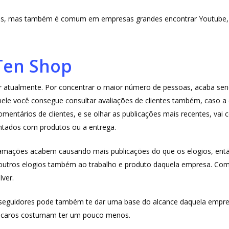
, mas também é comum em empresas grandes encontrar Youtube, Twi
Ten Shop
or atualmente. Por concentrar o maior número de pessoas, acaba sen
ele você consegue consultar avaliações de clientes também, caso a
entários de clientes, e se olhar as publicações mais recentes, vai 
ntados com produtos ou a entrega.
amações acabem causando mais publicações do que os elogios, entã
m outros elogios também ao trabalho e produto daquela empresa. Co
lver.
seguidores pode também te dar uma base do alcance daquela empres
is caros costumam ter um pouco menos.