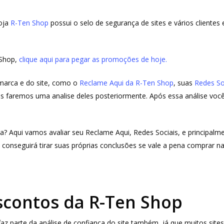
loja
R-Ten Shop
possui o selo de segurança de sites e vários cliente
 Shop,
clique aqui para pegar as promoções de hoje.
 marca e do site, como o
Reclame Aqui da R-Ten Shop
, suas
Redes So
is faremos uma analise deles posteriormente. Após essa análise você
a? Aqui vamos avaliar seu Reclame Aqui, Redes Sociais, e principalm
 conseguirá tirar suas próprias conclusões se vale a pena comprar n
contos da R-Ten Shop
 parte da análise de confiança do site também, já que muitos site