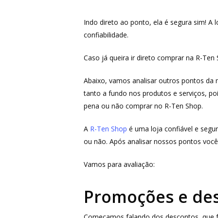
Indo direto ao ponto, ela é segura sim! A 
confiabilidade.
Caso já queira ir direto comprar na R-Ten
Abaixo, vamos analisar outros pontos da
tanto a fundo nos produtos e serviços, po
pena ou não comprar no R-Ten Shop.
A
R-Ten Shop
é uma loja confiável e segur
Aperte ENTER para buscar ou ESC para fechar
ou não. Após analisar nossos pontos você
Vamos para avaliação:
Promoções e des
Começamos falando dos descontos, que faz