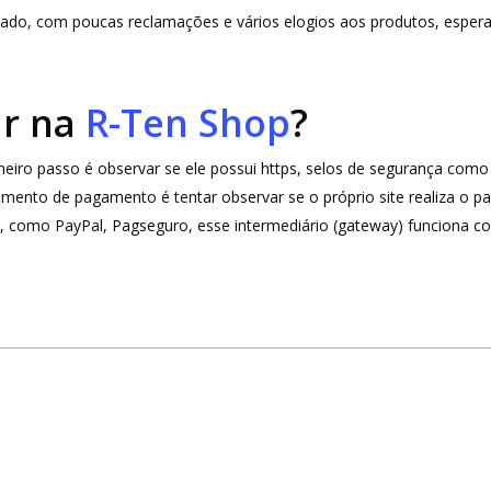
ado, com poucas reclamações e vários elogios aos produtos, espe
ar na
R-Ten Shop
?
rimeiro passo é observar se ele possui https, selos de segurança c
omento de pagamento é tentar observar se o próprio site realiza o
o, como PayPal, Pagseguro, esse intermediário (gateway) funciona co