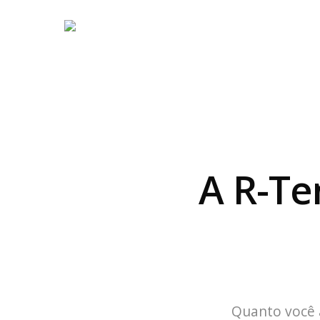
A R-Te
Quanto você 