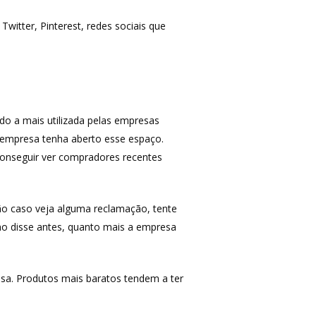
tter, Pinterest, redes sociais que
MAIS ACESSADOS
Amazon
iHerb
Wevans
do a mais utilizada pelas empresas
MindsUp
 empresa tenha aberto esse espaço.
conseguir ver compradores recentes
o caso veja alguma reclamação, tente
mo disse antes, quanto mais a empresa
a. Produtos mais baratos tendem a ter