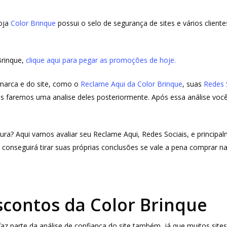
loja
Color Brinque
possui o selo de segurança de sites e vários clien
Brinque,
clique aqui para pegar as promoções de hoje.
 marca e do site, como o
Reclame Aqui da Color Brinque
, suas
Redes 
is faremos uma analise deles posteriormente. Após essa análise você
ura? Aqui vamos avaliar seu Reclame Aqui, Redes Sociais, e principa
 conseguirá tirar suas próprias conclusões se vale a pena comprar n
contos da Color Brinque
 parte da análise de confiança do site também, já que muitos site