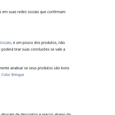
tes em suas redes sociais que confirmam
Sociais
, e um pouco dos produtos, não
 poderá tirar suas conclusões se vale a
lmente analisar se seus produtos são bons
a
Color Brinque
s abusam de descontos e preços abaixo da