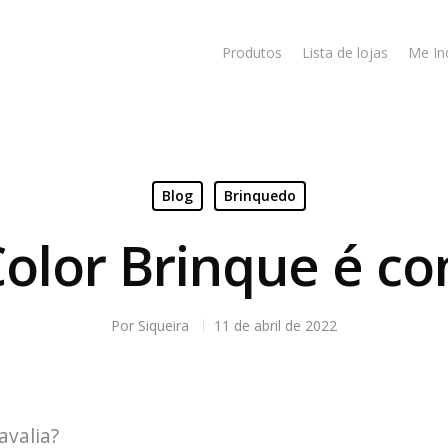
Produtos
Lista de lojas
Me In
Blog
Brinquedo
Color Brinque é co
Por
Siqueira
11 de abril de 2022
avalia?