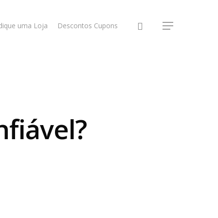
dique uma Loja
Descontos Cupons
nfiável?