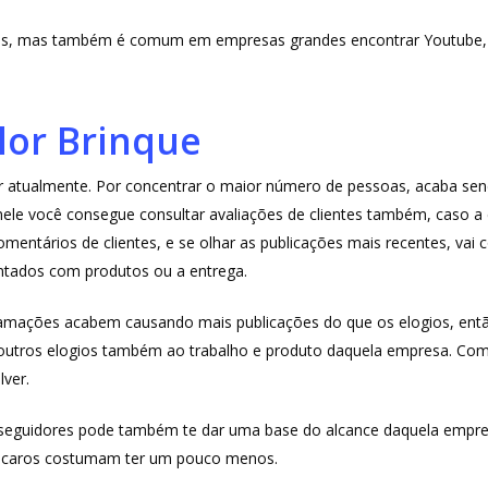
, mas também é comum em empresas grandes encontrar Youtube, Twi
lor Brinque
or atualmente. Por concentrar o maior número de pessoas, acaba sen
ele você consegue consultar avaliações de clientes também, caso a
entários de clientes, e se olhar as publicações mais recentes, vai 
ntados com produtos ou a entrega.
amações acabem causando mais publicações do que os elogios, entã
m outros elogios também ao trabalho e produto daquela empresa. Co
lver.
seguidores pode também te dar uma base do alcance daquela empres
is caros costumam ter um pouco menos.