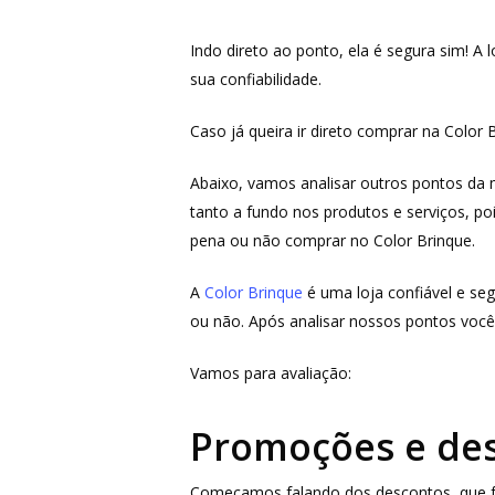
Indo direto ao ponto, ela é segura sim! A 
sua confiabilidade.
Caso já queira ir direto comprar na Color 
Abaixo, vamos analisar outros pontos da
tanto a fundo nos produtos e serviços, po
pena ou não comprar no Color Brinque.
A
Color Brinque
é uma loja confiável e seg
Aperte ENTER para buscar ou ESC para fechar
ou não. Após analisar nossos pontos você
Vamos para avaliação:
Promoções e des
Começamos falando dos descontos, que faz