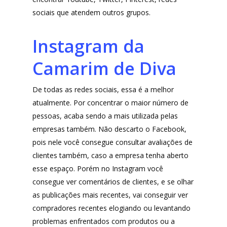
sociais que atendem outros grupos.
Divertida Moda
Moda Com Carinho
Instagram da
Shop4Kids
Camarim de Diva
Piradinhos
De todas as redes sociais, essa é a melhor
Laluna Modas
atualmente. Por concentrar o maior número de
pessoas, acaba sendo a mais utilizada pelas
empresas também. Não descarto o Facebook,
pois nele você consegue consultar avaliações de
clientes também, caso a empresa tenha aberto
esse espaço. Porém no Instagram você
consegue ver comentários de clientes, e se olhar
as publicações mais recentes, vai conseguir ver
compradores recentes elogiando ou levantando
problemas enfrentados com produtos ou a