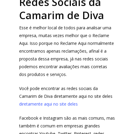
Redes Sociais da
Camarim de Diva
Produtos
Lista de lojas
Cafés
Esse é melhor local de todos para analisar uma
empresa, muitas vezes melhor que o Reclame
Me Indique uma L
Sofast
Aqui. Isso porque no Reclame Aqui normalmente
encontramos apenas reclamações, afinal é a
Electromarcas
Descontos Cupon
proposta dessa empresa, já nas redes sociais
Mprotect
podemos encontrar avaliações mais corretas
DenimZero
dos produtos e serviços.
MAIS ACESSADOS
ExtremeUV
Você pode encontrar as redes sociais da
Amazon
Camarim de Diva diretamente aqui no site deles
Universo do Lar
iHerb
diretamente aqui no site deles
Wevans
Dunard
MindsUp
Facebook e Instagram são as mais comuns, mas
Moda Infantil
também é comum em empresas grandes
MindsUp
encontrar Youtube, Twitter, Pinterest, redes