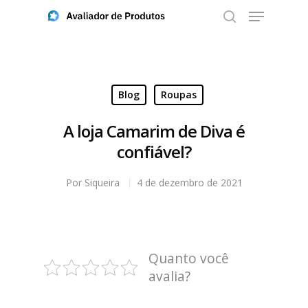
Aperte ENTER para buscar ou ESC para fechar
Blog
Roupas
A loja Camarim de Diva é
confiável?
Por
Siqueira
4 de dezembro de 2021
Quanto você
avalia?