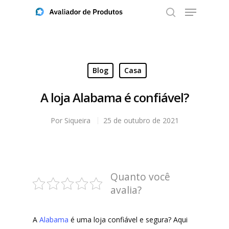
Aperte ENTER para buscar ou ESC para fechar
Blog
Casa
A loja Alabama é confiável?
Por
Siqueira
25 de outubro de 2021
Quanto você
avalia?
A
Alabama
é uma loja confiável e segura? Aqui