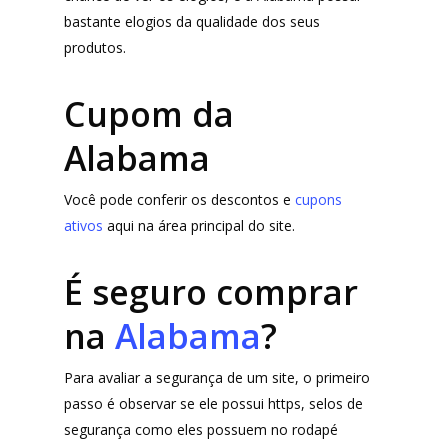
bastante elogios da qualidade dos seus
MindsUp
produtos.
Divertida Moda
Cupom da
Moda Com Carinho
Shop4Kids
Alabama
Piradinhos
Você pode conferir os descontos e
cupons
Laluna Modas
ativos
aqui na área principal do site.
É seguro comprar
na
Alabama
?
Para avaliar a segurança de um site, o primeiro
passo é observar se ele possui https, selos de
segurança como eles possuem no rodapé