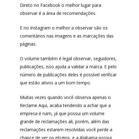
Direto no Facebook o melhor lugar para
observar é a área de recomendações.
Produtos
E no Instagram o melhor a observar são os
comentários nas imagens e as marcações das
Lista de lojas
Cafés
páginas.
Me Indique uma L
Sofast
O volume também é legal observar, seguidores,
Electromarcas
publicações, isso ajuda a validar a marca. E pelo
Descontos Cupon
número de publicações deles é possível verificar
Mprotect
que estão ativos a um bom tempo.
DenimZero
MAIS ACESSADOS
Muitas vezes quando você observa apenas o
ExtremeUV
Reclame Aqui, acaba tendendo a achar que a
Amazon
Universo do Lar
empresa é ruim, já que possui um volume
iHerb
grande de reclamações ali, porém, além das
Wevans
Dunard
reclamações estarem resolvidas você perde a
MindsUp
Moda Infantil
chance de ver os elogios, e a Alabama possui